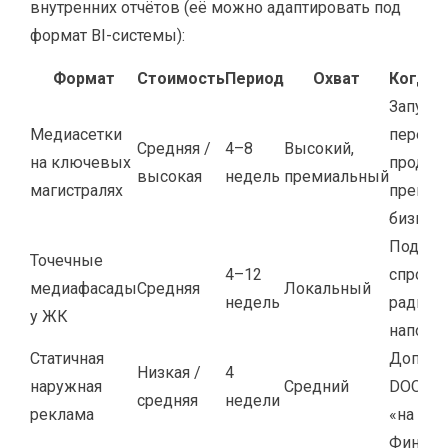
внутренних отчётов (её можно адаптировать под
формат BI-системы):
Формат
Стоимость
Период
Охват
Когда
Запуск 
Медиасетки
переза
Средняя /
4–8
Высокий,
на ключевых
продаж
высокая
недель
премиальный
магистралях
премиу
бизнес
Поддер
Точечные
4–12
спроса 
медиафасады
Средняя
Локальный
недель
радиусе
у ЖК
напоми
Статичная
Дополн
Низкая /
4
наружная
Средний
DOOH, р
средняя
недели
реклама
«на пл
Финаль