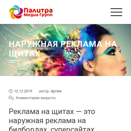
Перейти
к
содержанию
НАРУЖНАЯ РЕКЛАМА НА
ЩИТАХ
12.12.2019
автор:
Артём
Комментарии закрыты
Реклама на щитах — это
наружная реклама на
билбордах, суперсайтах