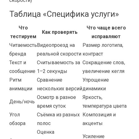
скорости)
Таблица «Специфика услуги»
Что
Что чаще всего
Как проверять
тестируем
исправляют
Читаемость
Видеопроезд на
Размер логотипа,
бренда
реальной скорости
контраст
Текст и
Считываемость за
Сокращение слов,
сообщение
1–2 секунды
увеличение кегля
Ритм
Сравнение
Упрощение
анимации
нескольких версий
динамики
Осмотр в разное
Яркость,
День/ночь
время суток
температура цвета
Угол
Съёмка из разных
Композиция и
обзора
полос
акценты
Оценка
Усиление