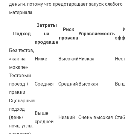
деньги, потому что предотвращает запуск слабого
материала.
Затраты
Риск
Итог
Подход
на
Управляемость
провала
эффект
продакшн
Без тестов,
«как на
Ниже
Высокий
Низкая
Нестаби
мокапе»
Тестовый
проезд +
Средняя
Средний
Высокая
Выше с
правки
Сценарный
подход
Выше
(день/
Низкий
Очень высокая
Стабиль
средней
ночь, углы,