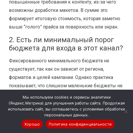
повышенные требования к контенту, из-за чего
возможны доработки макетов. В сумме это
формирует итоговую стоимость, которая заметно
выше “голого” прайса за поверхность или экран.
2. Есть ли минимальный порог
бюджета для входа в этот канал?
Фиксированного минимального бюджета не
существует, так как он зависит от региона,
форматов и целей кампании. Однако практика
показывает, что слишком маленькие бюджеты не
позволяют обеспечить достаточную заметность. В
Мы используем cookies и сервисы аналитики
результате реклама формально размещена, но не
(Яндекс.Метрика) для улучшения работы сайта. Продолжая
использовать сайт, вы соглашаетесь с условиями обработки
дает ощутимого эффекта. Поэтому разумнее сразу
персональных данных.
закладывать бюджет, который позволит хотя бы в
Хорошо
Политика конфиденциальности
нескольких объектах быть видимыми стабильно.