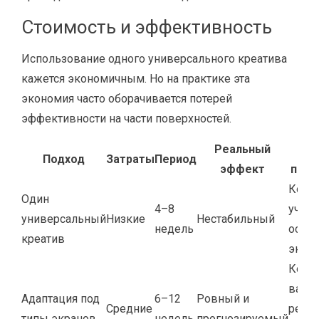
Стоимость и эффективность
Использование одного универсального креатива
кажется экономичным. Но на практике эта
экономия часто оборачивается потерей
эффективности на части поверхностей.
Реальный
Ко
Подход
Затраты
Период
эффект
прим
Когда
Один
4–8
учит
универсальный
Низкие
Нестабильный
недель
особ
креатив
экра
Когд
важе
Адаптация под
6–12
Ровный и
Средние
резул
типы экранов
недель
прогнозируемый