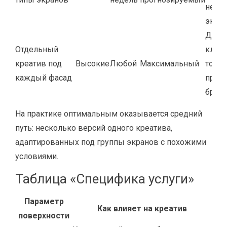
не
экон
Для
Отдельный
ключ
креатив под
Высокие
Любой
Максимальный
точек
каждый фасад
прем
брен
На практике оптимальным оказывается средний
путь: несколько версий одного креатива,
адаптированных под группы экранов с похожими
условиями.
Таблица «Специфика услуги»
Параметр
Как влияет на креатив
поверхности