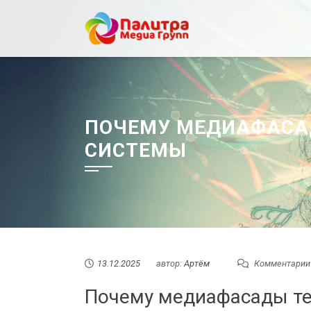
Перейти
к
содержанию
ПОЧЕМУ МЕДИАФАСАД
СИСТЕМЫ
13.12.2025
автор:
Артём
Комментарии
Почему медиафасады те