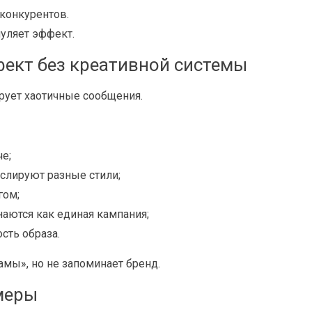
 конкурентов.
уляет эффект.
фект без креативной системы
рует хаотичные сообщения.
е;
слируют разные стили;
гом;
наются как единая кампания;
сть образа.
амы», но не запоминает бренд.
меры