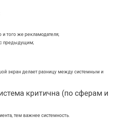
:
о и того же рекламодателя;
 с предыдущим;
шой экран делает разницу между системным и
истема критична (по сферам и
ента, тем важнее системность.