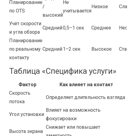
Планирование
Не
/
Низкое
Слабы
по OTS
учитывается
высокий
Учёт скорости
Средний
0,5–1 сек
Среднее
Нестаб
и угла обзора
Планирование
по реальному
Средний
1–2 сек
Высокое
Стабил
контакту
Таблица «Специфика услуги»
Фактор
Как влияет на контакт
Скорость
Определяет длительность взгляда
потока
Влияет на возможность
Угол установки
фокусировки
Снижает или повышает
Высота экрана
заметность