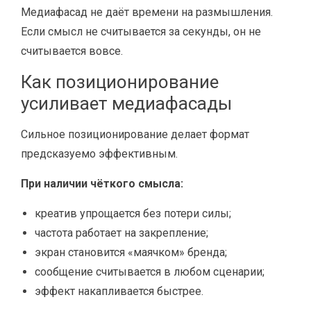
Медиафасад не даёт времени на размышления.
Если смысл не считывается за секунды, он не
считывается вовсе.
Как позиционирование
усиливает медиафасады
Сильное позиционирование делает формат
предсказуемо эффективным.
При наличии чёткого смысла:
креатив упрощается без потери силы;
частота работает на закрепление;
экран становится «маячком» бренда;
сообщение считывается в любом сценарии;
эффект накапливается быстрее.