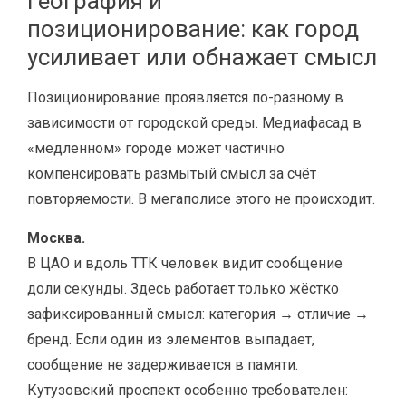
География и
позиционирование: как город
усиливает или обнажает смысл
Позиционирование проявляется по-разному в
зависимости от городской среды. Медиафасад в
«медленном» городе может частично
компенсировать размытый смысл за счёт
повторяемости. В мегаполисе этого не происходит.
Москва.
В ЦАО и вдоль ТТК человек видит сообщение
доли секунды. Здесь работает только жёстко
зафиксированный смысл: категория → отличие →
бренд. Если один из элементов выпадает,
сообщение не задерживается в памяти.
Кутузовский проспект особенно требователен: