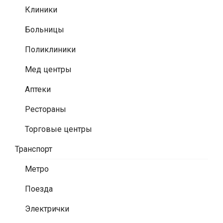
Клиники
Больницы
Поликлиники
Мед центры
Аптеки
Рестораны
Торговые центры
Транспорт
Метро
Поезда
Электрички