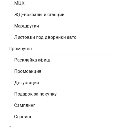
МЦК
ЖД-вокзалы и станции
Маршрутки
Листовки под дворники авто
Промоушн
Расклейка афиш
Промоакция
Дегустация
Подарок за покупку
Сэмплинг
Спреинг