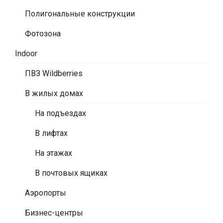
Полигональные конструкции
Фотозона
Indoor
ПВЗ Wildberries
В жилых домах
На подъездах
В лифтах
На этажах
В почтовых ящиках
Аэропорты
Бизнес-центры