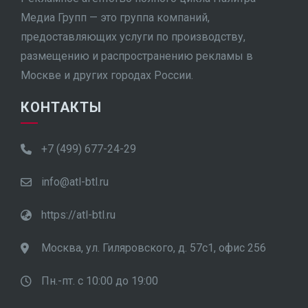
Медиа Групп — это группа компаний,
предоставляющих услуги по производству,
размещению и распространению рекламы в
Москве и других городах России.
КОНТАКТЫ
+7 (499) 677-24-29
info@atl-btl.ru
https://atl-btl.ru
Москва, ул. Гиляровского, д. 57с1, офис 256
Пн.-пт. с 10:00 до 19:00