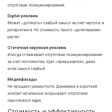
отсутствие позиционирования.
Digital-реклама.
Может «дотянуть» слабый смысл за счёт частоты и
ретаргетинга. Но стоимость такого «дотягивания»
растёт.
Статичная наружная реклама.
Иногда сглаживает отсутствие позиционирования
за счёт постоянства. Щит «привыкается», даже
если смысл слабый.
Медиафасады.
Не прощают размытости. Динамика и короткий
контакт мгновенно вскрывают отсутствие
смыслового ядра.
Стоимость и эффективность