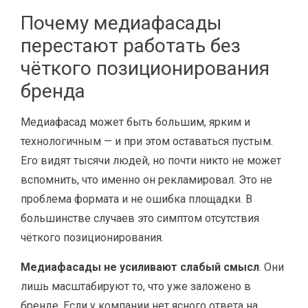
Почему медиафасады
перестают работать без
чёткого позиционирования
бренда
Медиафасад может быть большим, ярким и
технологичным — и при этом оставаться пустым.
Его видят тысячи людей, но почти никто не может
вспомнить, что именно он рекламировал. Это не
проблема формата и не ошибка площадки. В
большинстве случаев это симптом отсутствия
чёткого позиционирования.
Медиафасады не усиливают слабый смысл
. Они
лишь масштабируют то, что уже заложено в
бренде. Если у компании нет ясного ответа на