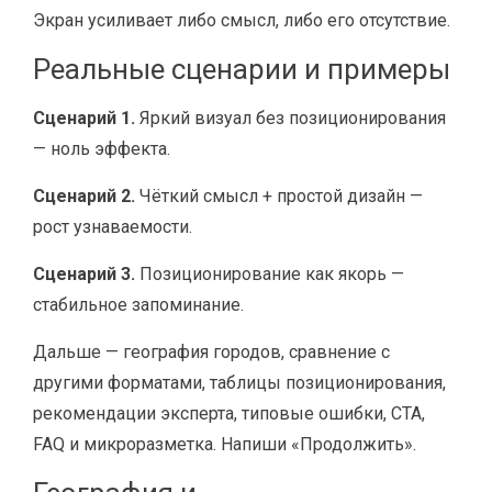
Экран усиливает либо смысл, либо его отсутствие.
Реальные сценарии и примеры
Сценарий 1.
Яркий визуал без позиционирования
— ноль эффекта.
Сценарий 2.
Чёткий смысл + простой дизайн —
рост узнаваемости.
Сценарий 3.
Позиционирование как якорь —
стабильное запоминание.
Дальше — география городов, сравнение с
другими форматами, таблицы позиционирования,
рекомендации эксперта, типовые ошибки, CTA,
FAQ и микроразметка. Напиши «Продолжить».