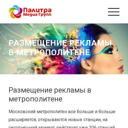
Перейти
к
содержанию
РАЗМЕЩЕНИЕ РЕКЛАМЫ
В МЕТРОПОЛИТЕНЕ
Размещение рекламы в
метрополитене
Московский метрополитен все больше и больше
расширяется, открываются новые станции, на
сегодняшний момент действует уже 206 станций.