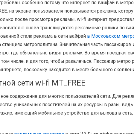
требован, особенно потому что интернет по вайфай в метро
FREE, на экране пользователя показывается реклама, кото
Только после просмотра рекламы, wi-fi интернет предоста
пользователю снова транслируются рекламные ролики по ва
бованной стала реклама в сети вайфай
в Московском метр
на станциях метрополитена. Значительная часть пассажиро
тро, где обязательно видят рекламу. Во время поездки, с
том числе, и для того, чтобы развлечься. Пассажир метро
интернете, поскольку находится в месте большого скоплен
ной сети wi-fi MT_FREE
ьное содержание для многих пользователей сети. Для рек
ство уникальных посетителей на их ресурсы в разы, вед
сажир, имеющий мобильное устройство для выхода в сеть,