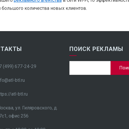
нашего
рекламного агентства
в сети Wi-Fi, то эффективнос
и большого количества новых клиентов.
НТАКТЫ
ПОИСК РЕКЛАМЫ
Найти:
7 (499) 677-24-29
nfo@atl-btl.ru
ttps://atl-btl.ru
осква, ул. Гиляровского, д.
7с1, офис 256