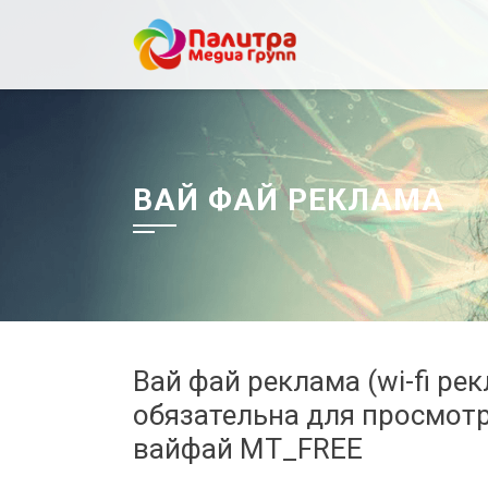
Перейти
к
содержанию
ВАЙ ФАЙ РЕКЛАМА
Вай фай реклама (wi-fi р
обязательна для просмотр
вайфай MT_FREE