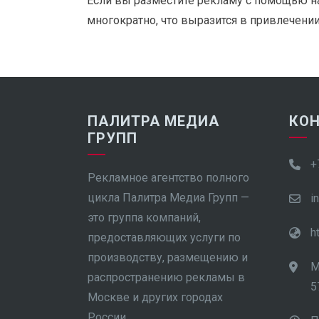
Если вы разместите рекламу с помощью 
многократно, что выразится в привлечени
ПАЛИТРА МЕДИА
КО
ГРУПП
+
Рекламное агентство полного
цикла Палитра Медиа Групп —
i
это группа компаний,
h
предоставляющих услуги по
производству, размещению и
М
распространению рекламы в
5
Москве и других городах
России.