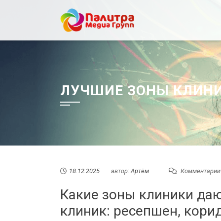
Перейти
к
содержанию
ЛУЧШИЕ ЗОНЫ КЛИНИ
18.12.2025
автор:
Артём
Комментарии
Какие зоны клиники даю
клиник: ресепшен, кори