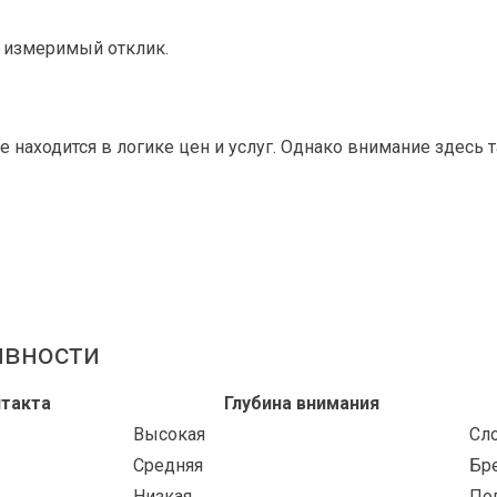
 измеримый отклик.
е находится в логике цен и услуг. Однако внимание здесь 
ивности
нтакта
Глубина внимания
Высокая
Сл
Средняя
Бр
Низкая
По