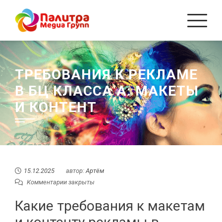
Перейти
к
содержанию
ТРЕБОВАНИЯ К РЕКЛАМЕ
В БЦ КЛАССА A: МАКЕТЫ
И КОНТЕНТ
15.12.2025
автор:
Артём
Комментарии закрыты
Какие требования к макетам