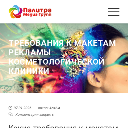
Перейти
к
содержанию
ТРЕБОВАНИЯ К МАКЕТАМ
РЕКЛАМЫ
КОСМЕТОЛОГИЧЕСКОЙ
КЛИНИКИ
07.01.2026
автор:
Артём
Комментарии закрыты