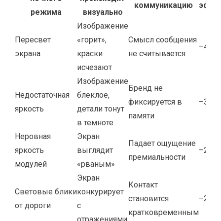
коммуникацию
эффе
режима
визуально
Изображение
Пересвет
«горит»,
Смысл сообщения
–40…
экрана
краски
не считывается
исчезают
Изображение
Бренд не
Недостаточная
блеклое,
фиксируется в
–30…
яркость
детали тонут
памяти
в темноте
Неровная
Экран
Падает ощущение
яркость
выглядит
–20…
премиальности
модулей
«рваным»
Экран
Контакт
Световые блики
конкурирует
становится
–25…
от дороги
с
кратковременным
отражениями