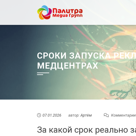
Перейти
к
содержанию
СРОКИ ЗАПУСКА РЕК
МЕДЦЕНТРАХ
07.01.2026
автор:
Артём
Комментарии
За какой срок реально 