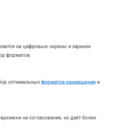
елается на цифровые экраны и заранее
бор форматов.
ыбор оптимальных
форматов размещения
и
ремени на согласование, но даёт более