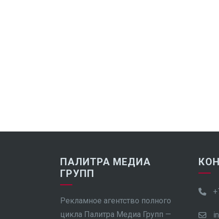
ПАЛИТРА МЕДИА
КО
ГРУПП
+
Рекламное агентство полного
цикла Палитра Медиа Групп —
i