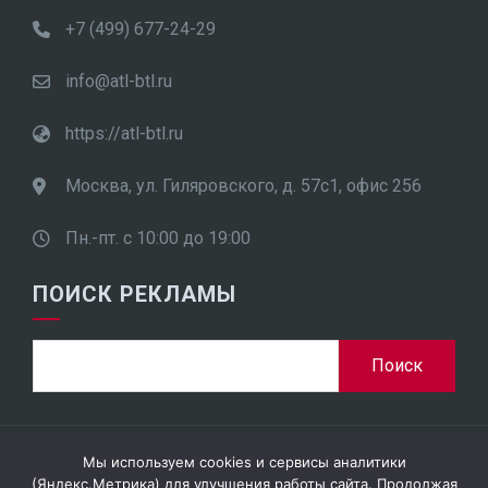
+7 (499) 677-24-29
info@atl-btl.ru
https://atl-btl.ru
Москва, ул. Гиляровского, д. 57с1, офис 256
Пн.-пт. с 10:00 до 19:00
ПОИСК РЕКЛАМЫ
Найти:
Мы используем cookies и сервисы аналитики
ООО "ПроСтар Плюс", ИНН 7701948452
(Яндекс.Метрика) для улучшения работы сайта. Продолжая