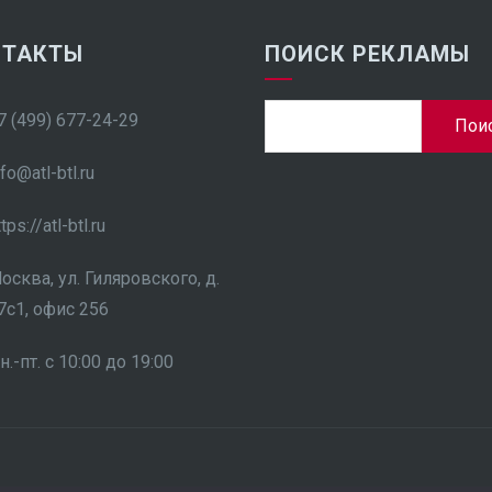
НТАКТЫ
ПОИСК РЕКЛАМЫ
Найти:
7 (499) 677-24-29
nfo@atl-btl.ru
ttps://atl-btl.ru
осква, ул. Гиляровского, д.
7с1, офис 256
н.-пт. с 10:00 до 19:00