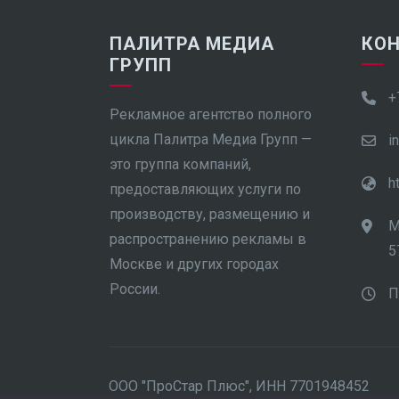
ПАЛИТРА МЕДИА
КО
ГРУПП
+
Рекламное агентство полного
цикла Палитра Медиа Групп —
i
это группа компаний,
h
предоставляющих услуги по
производству, размещению и
М
распространению рекламы в
5
Москве и других городах
России.
П
ООО "ПроСтар Плюс", ИНН 7701948452