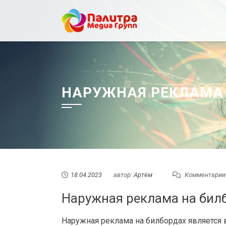
Перейти
к
содержанию
НАРУЖНАЯ РЕКЛАМА
18.04.2023
автор:
Артём
Комментарии
Наружная реклама на билб
Наружная реклама на билбордах являетс