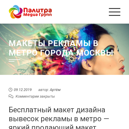
Перейти
к
содержанию
МАКЕТЫ РЕКЛАМЫ В
МЕТРО ГОРОДА МОСКВЫ
09.12.2019
автор:
Артём
Комментарии закрыты
Бесплатный макет дизайна
вывесок рекламы в метро —
яркий продающий макет,