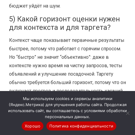
бюджет уйдёт на шум.
5) Какой горизонт оценки нужен
для контекста и для таргета?
Контекст чаще показывает первичные результаты
быстрее, потому что работает с горячим спросом.
Но “быстро” не значит “объективно”: даже в
контексте нужно время на чистку запросов, тесты
объявлений и улучшение посадочной. Таргету
обычно требуется больший горизонт, потому что он
включает прогрев и последовательность касаний,
Мы используем cookies и сервисы аналитики
а B2B-сделки созревают дольше. Поэтому
(Яндекс.Метрика) для улучшения работы сайта. Продолжая
корректно оценивать не “через неделю”, а по
использовать сайт, вы соглашаетесь с условиями обработки
контрольным точкам: неделя 1 — корректность
персональных данных.
измерения и первые сигналы качества; неделя 2–
Хорошо
Политика конфиденциальности
3 — стабильность по целевым лидам и результаты