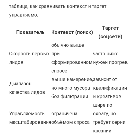
таблица, как сравнивать контекст и таргет
управляемо.
Таргет
Показатель
Контекст (поиск)
(соцсети)
обычно выше
Скорость первых
при
часто ниже,
лидов
сформированном
нужен прогрев
спросе
выше намерение,
зависит от
Диапазон
но много мусора
квалификации
качества лидов
без фильтрации
и креативов
шире по
Управляемость
ограничена
охвату, но
масштабирования
объёмом спроса
требует серии
касаний