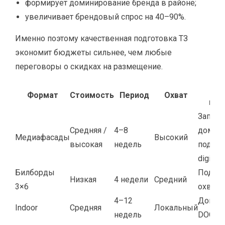
формирует доминирование бренда в районе;
увеличивает брендовый спрос на 40–90%.
Именно поэтому качественная подготовка ТЗ
экономит бюджеты сильнее, чем любые
переговоры о скидках на размещение.
К
Формат
Стоимость
Период
Охват
выб
Запуск,
Средняя /
4–8
домини
Медиафасады
Высокий
высокая
недель
подде
digital
Билборды
Подде
Низкая
4 недели
Средний
3×6
охвато
4–12
Дополн
Indoor
Средняя
Локальный
недель
DOOH