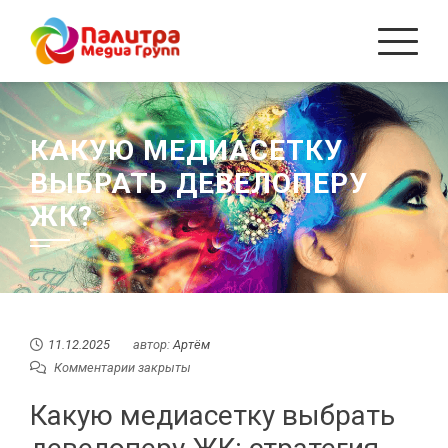
Перейти
к
содержанию
КАКУЮ МЕДИАСЕТКУ
ВЫБРАТЬ ДЕВЕЛОПЕРУ
ЖК?
11.12.2025
автор:
Артём
Комментарии закрыты
Какую медиасетку выбрать