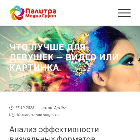
Перейти
к
содержанию
ЧТО ЛУЧШЕ ДЛЯ
ДЕВУШЕК — ВИДЕО ИЛИ
КАРТИНКА
17.10.2025
автор:
Артём
Комментарии закрыты
Анализ эффективности
визуальных форматов