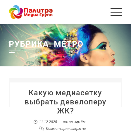
Перейти
к
содержанию
РУБРИКА:
МЕТРО
Какую медиасетку
выбрать девелоперу
ЖК?
11.12.2025
автор:
Артём
Комментарии закрыты