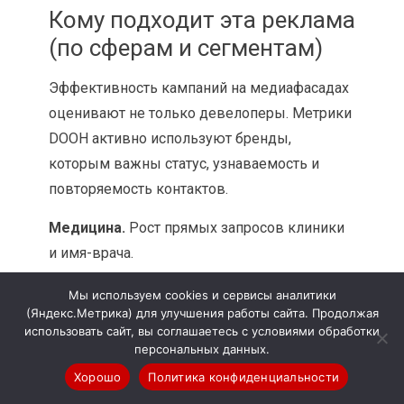
Кому подходит эта реклама
(по сферам и сегментам)
Эффективность кампаний на медиафасадах
оценивают не только девелоперы. Метрики
DOOH активно используют бренды,
которым важны статус, узнаваемость и
повторяемость контактов.
Медицина.
Рост прямых запросов клиники
и имя-врача.
Красота.
Увеличение записей в
Мы используем cookies и сервисы аналитики
(Яндекс.Метрика) для улучшения работы сайта. Продолжая
премиальные кабинеты.
использовать сайт, вы соглашаетесь с условиями обработки
персональных данных.
Фитнес.
Рост обращений в радиусе локации.
Хорошо
Политика конфиденциальности
Ресторанный сегмент.
Увеличение потока