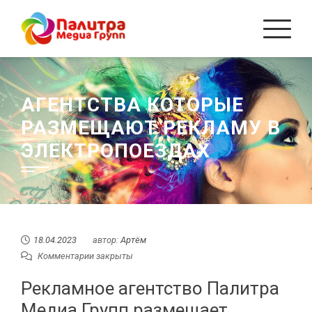
Перейти
к
содержанию
АГЕНТСТВА КОТОРЫЕ
РАЗМЕЩАЮТ РЕКЛАМУ В
ЭЛЕКТРОПОЕЗДАХ
18.04.2023
автор:
Артём
Комментарии закрыты
Рекламное агентство Палитра
Медиа Групп размещает