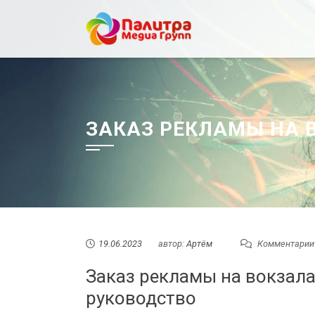
Перейти
к
содержанию
ЗАКАЗ РЕКЛАМЫ НА 
19.06.2023
автор:
Артём
Комментарии
Заказ рекламы на вокзала
руководство