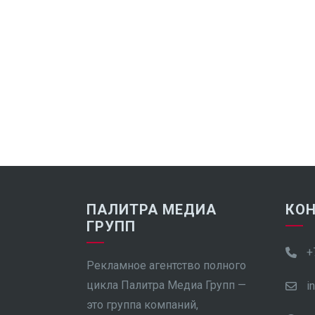
ПАЛИТРА МЕДИА
КО
ГРУПП
+
Рекламное агентство полного
цикла Палитра Медиа Групп —
i
это группа компаний,