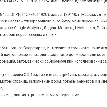
3403476716, ОГРНИП 316236300055683, адрес регистрации:
2, ОГРН 1127746119203, адрес: 129110, г. Москва, ул. Гиляр
ную и неавтоматизированную обработку моих персональных
сов Google Analytics, Яндекс.Метрика, LiveInternet, Рейтинг
атегорий персональных данных:
батываться Оператором, включают, в том числе, но не о
ной почты, номер телефона, сведения о должности или компа
ормация, автоматически собираемая при использовании сай
 (тип, версия ОС, браузер и иные атрибуты, характеризующи
осмотры страниц, заполнение форм, показы баннеров и виде
/;
взаимодействие с рекламными материалами.