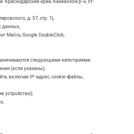
 Краснодарский край, Каневской р-н, ст-
овского, д. 57, стр. 1),
 данных,
 Mail.ru, Google DoubleClick,
граничиваются следующими категориями:
нии (если указаны);
та, включая IP-адрес, cookie-файлы,
е устройство);
о;