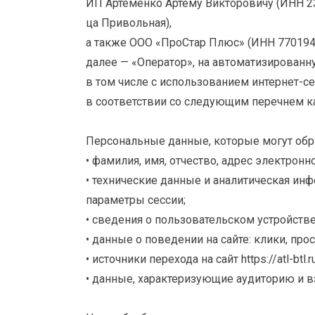
ИП Артеменко Артёму Викторовичу (ИНН 23
ца Привольная),
а также ООО «ПроСтар Плюс» (ИНН 770194845
далее — «Оператор», на автоматизирован
в том числе с использованием интернет-серви
в соответствии со следующим перечнем к
Персональные данные, которые могут обра
• фамилия, имя, отчество, адрес электрон
• технические данные и аналитическая инф
параметры сессии;
• сведения о пользовательском устройстве
• данные о поведении на сайте: клики, пр
• источники перехода на сайт https://atl-btl.ru
• данные, характеризующие аудиторию и 