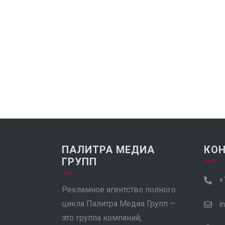
ПАЛИТРА МЕДИА
КО
ГРУПП
+
Рекламное агентство полного
цикла Палитра Медиа Групп —
i
это группа компаний,