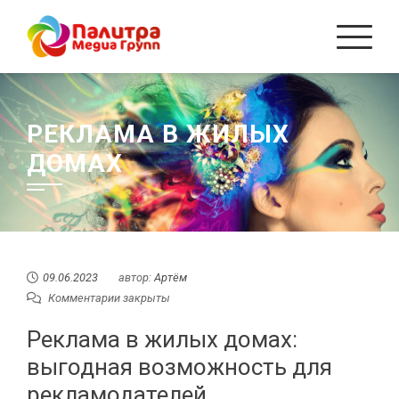
Перейти
к
содержанию
РЕКЛАМА В ЖИЛЫХ
ДОМАХ
09.06.2023
автор:
Артём
Комментарии закрыты
Реклама в жилых домах:
выгодная возможность для
рекламодателей