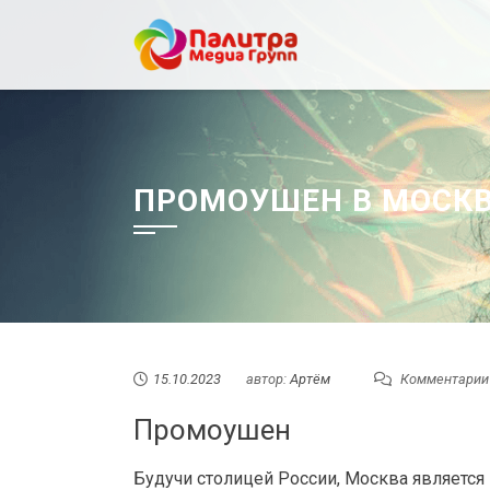
Перейти
к
содержанию
ПРОМОУШЕН В МОСК
15.10.2023
автор:
Артём
Комментарии
Промоушен
Будучи столицей России, Москва является