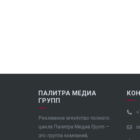
ПАЛИТРА МЕДИА
КО
ГРУПП
+
Рекламное агентство полного
цикла Палитра Медиа Групп —
i
это группа компаний,