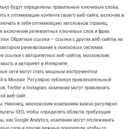
только будут определены правильные ключевые слова,
ть к оптимизации контента своего веб-сайта, включив в
ключать в себя оптимизацию заголовков страниц,
для включения релевантных ключевых слов и фраз.
лки. Обратные ссылки — ссылки с других веб-сайтов на
актором ранжирования в поисковых системах.
 ссылки с авторитетных веб-сайтов, московские
ость и авторитет в Интернете.
ные сети могут стать мощным инструментом
й в Москве. Регулярно публикуя привлекательный
ok, Twitter и Instagram, компании могут привлекать
ой веб-сайт.
ты. Наконец, московским компаниям важно регулярно
льтаты SEO, чтобы определять области, требующие
, как Google Analytics, компании могут отслеживать
евых слов и другие важные показатели, чтобы со