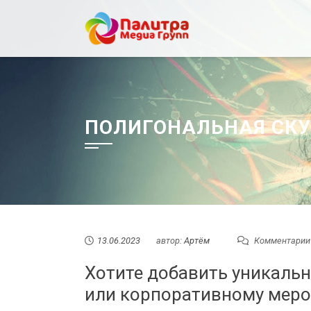
Перейти
к
содержанию
ПОЛИГОНАЛЬНАЯ СКУ
13.06.2023
автор:
Артём
Комментарии
Хотите добавить уникаль
или корпоративному меро