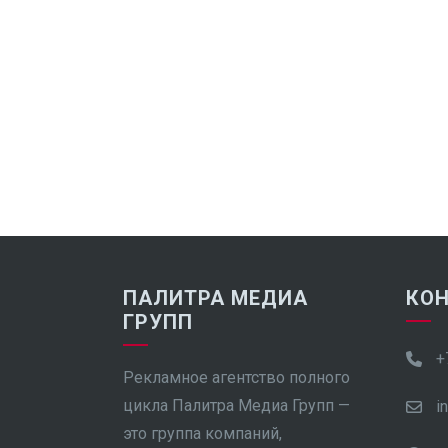
ПАЛИТРА МЕДИА
КО
ГРУПП
+
Рекламное агентство полного
цикла Палитра Медиа Групп —
i
это группа компаний,