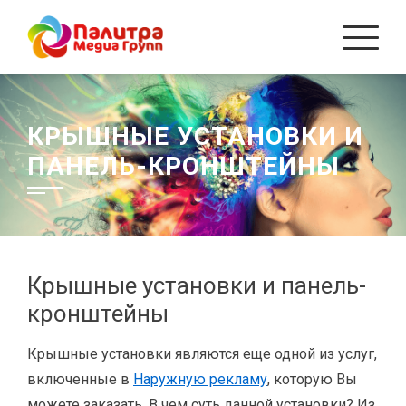
Перейти
к
содержанию
КРЫШНЫЕ УСТАНОВКИ И
ПАНЕЛЬ-КРОНШТЕЙНЫ
Крышные установки и панель-
кронштейны
Крышные установки являются еще одной из услуг,
включенные в
Наружную рекламу
, которую Вы
можете заказать. В чем суть данной установки? Из