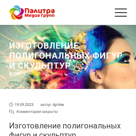
Перейти
к
содержанию
ИЗГОТОВЛЕНИЕ
ПОЛИГОНАЛЬНЫХ ФИГУР
И СКУЛЬПТУР
19.09.2023
автор:
Артём
Комментарии закрыты
Изготовление полигональных
фигур и скульптур