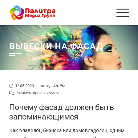
Перейти
к
содержанию
ВЫВЕСКИ НА ФАСАД
31.05.2023
автор:
Артём
Комментарии закрыты
Почему фасад должен быть
запоминающимся
Как владелец бизнеса или домовладелец, одним