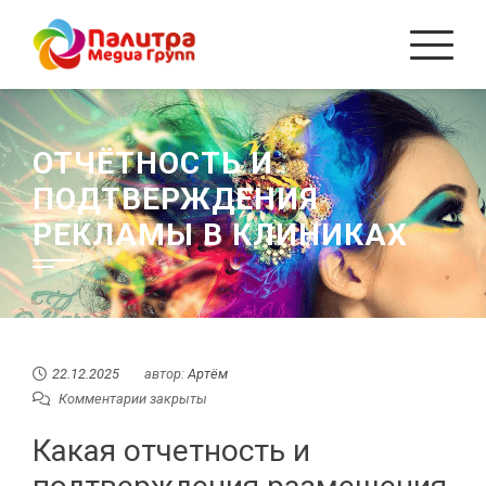
Перейти
к
содержанию
ОТЧЁТНОСТЬ И
ПОДТВЕРЖДЕНИЯ
РЕКЛАМЫ В КЛИНИКАХ
22.12.2025
автор:
Артём
Комментарии закрыты
Какая отчетность и